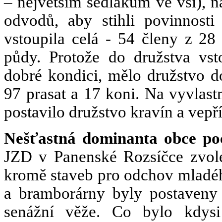
– největším sedlákům ve vsi), n
odvodů, aby stihli povinnosti
vstoupila celá - 54 členy z 2
půdy. Protože do družstva vst
dobré kondici, mělo družstvo 
97 prasat a 17 koni. Na vyvlas
postavilo družstvo kravín a vepř
Nešťastná dominanta obce poc
JZD v Panenské Rozsíčce zvol
kromě staveb pro odchov mladéh
a bramborárny byly postaveny 
senážní věže. Co bylo kdysi