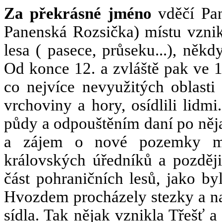
Za překrásné jméno
vděčí Pan
Panenská Rozsička) místu vzni
lesa ( pasece, průseku...), někd
Od konce 12. a zvláště pak ve 13
co nejvíce nevyužitých oblasti
vrchoviny a hory, osídlili lidm
půdy a odpouštěním daní po něja
a zájem o nové pozemky me
královských úředníků a později 
část pohraničních lesů, jako b
Hvozdem procházely stezky a na 
sídla. Tak nějak vznikla Třešť a 