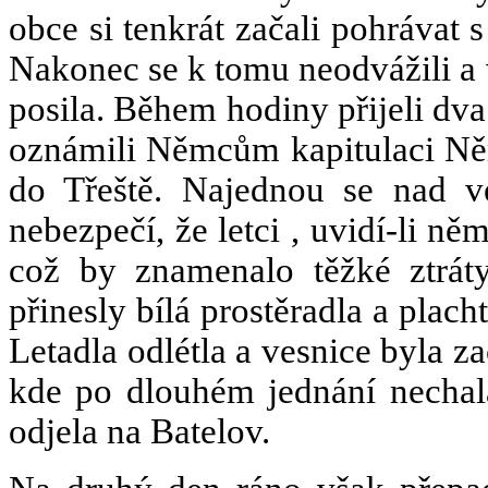
obce si tenkrát začali pohrávat
Nakonec se k tomu neodvážili a v
posila. Během hodiny přijeli dv
oznámili Němcům kapitulaci Ně
do Třeště. Najednou se nad ves
nebezpečí, že letci , uvidí-li 
což by znamenalo těžké ztrát
přinesly bílá prostěradla a plac
Letadla odlétla a vesnice byla z
kde po dlouhém jednání nechal
odjela na Batelov.