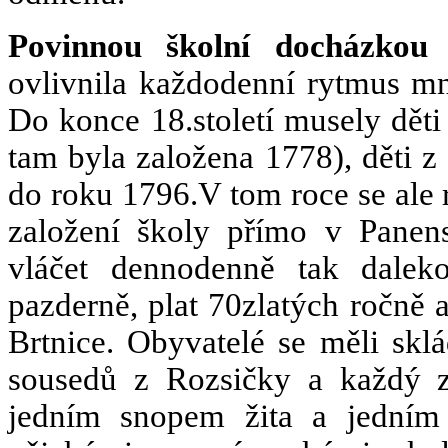
Povinnou školní docházko
ovlivnila každodenní rytmus m
Do konce 18.století musely děti
tam byla založena 1778), děti z
do roku 1796.V tom roce se ale r
založení školy přímo v Panen
vláčet dennodenně tak daleko
pazderně, plat 70zlatých ročně 
Brtnice. Obyvatelé se měli sklá
sousedů z Rozsičky a každý z
jedním snopem žita a jedním