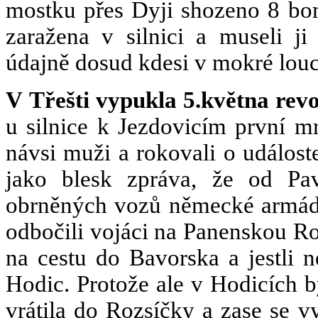
mostku přes Dyji shozeno 8 bo
zaražena v silnici a museli ji 
údajně dosud kdesi v mokré louc
V Třešti vypukla 5.května rev
u silnice k Jezdovicím první mr
návsi muži a rokovali o událost
jako blesk zpráva, že od Pa
obrněných vozů německé armády. 
odbočili vojáci na Panenskou Rozs
na cestu do Bavorska a jestli n
Hodic. Protože ale v Hodicích by
vrátila do Rozsíčky a zase se v