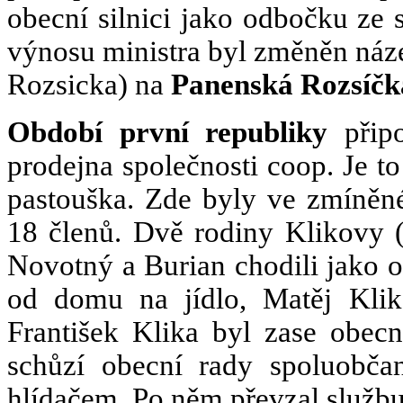
obecní silnici jako odbočku ze 
výnosu ministra byl změněn náz
Rozsicka) na
Panenská Rozsíčk
Období první republiky
připo
prodejna společnosti coop. Je t
pastouška. Zde byly ve zmíněné
18 členů. Dvě rodiny Klikovy (b
Novotný a Burian chodili jako ob
od domu na jídlo, Matěj Klik
František Klika byl zase obecn
schůzí obecní rady spoluobč
hlídačem. Po něm převzal službu