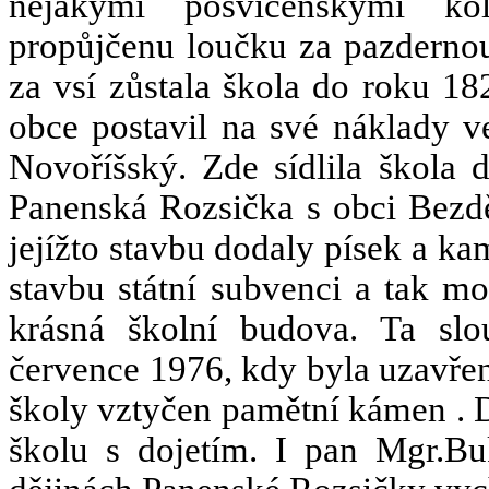
nějakými posvícenskými kol
propůjčenu loučku za pazdernou
za vsí zůstala škola do roku 1
obce postavil na své náklady ve
Novoříšský. Zde sídlila škola
Panenská Rozsička s obci Bezdě
jejížto stavbu dodaly písek a k
stavbu státní subvenci a tak m
krásná školní budova. Ta sl
července 1976, kdy byla uzavře
školy vztyčen pamětní kámen .
školu s dojetím. I pan Mgr.Bu