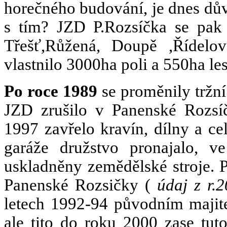
horečného budování, je dnes d
s tím? JZD P.Rozsíčka se pak
Třešť,Růžená, Doupě ,Říde
vlastnilo 3000ha poli a 550ha les
Po roce 1989
se proměnily tržní
JZD zrušilo v Panenské Rozsí
1997 zavřelo kravín, dílny a ce
garáže družstvo pronajalo, v
uskladněny zemědělské stroje. 
Panenské Rozsičky (
údaj z r.
letech 1992-94 původním majit
ale tito do roku 2000 zase tut