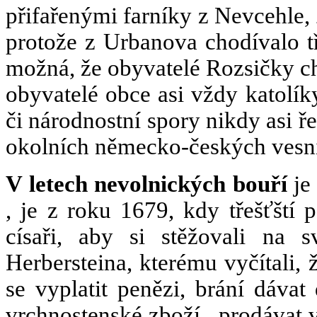
přifařenými farníky z Nevcehle,
protože z Urbanova chodívalo tř
možná, že obyvatelé Rozsičky ch
obyvatelé obce asi vždy katolík
či národnostní spory nikdy asi ře
okolních německo-českých vesnic
V letech nevolnických bouří
je
, je z roku 1679, kdy třešťští 
císaři, aby si stěžovali na 
Herbersteina, kterému vyčítali, 
se vyplatit penězi, brání dávat
vrchnostenské zboží , prodávat 