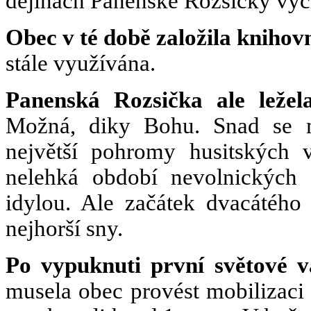
dějinách Panenské Rozsičky vychá
Obec v té době založila knihov
stále využívána.
Panenská Rozsička ale ležel
Možná, diky Bohu. Snad se 
největší pohromy husitských vá
nelehká období nevolnických p
idylou. Ale začátek dvacátého
nejhorší sny.
Po vypuknuti první světové v
musela obec provést mobilizaci