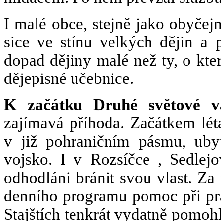
I malé obce, stejně jako obyčejní
sice ve stínu velkých dějin a p
dopad dějiny malé než ty, o kte
dějepisné učebnice.
K začátku Druhé světové v
zajímavá příhoda. Začátkem lét
v již pohraničním pásmu, uby
vojsko. I v Rozsíčce , Sedlejo
odhodláni bránit svou vlast. Za
denního programu pomoc při prác
Stajštích tenkrát vydatně pomoh