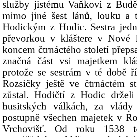
služby jistému Vaňkovi z Budě
mimo jiné šest lánů, louku a t
Hodickým z Hodic. Sestra jedn
převorkou v kláštere v Nové Ř
koncem čtrnáctého století přepsa
značná část vsi majetkem klá
protože se sestrám v té době ř
Rozsičky ještě ve čtrnáctém st
zůstal. Hodičtí z Hodic držel
husitských válkách, za vlády
postupně všechen majetek v Ro
Vrchovišť. Od roku 1538 te