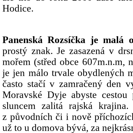
Hodice.
Panenská Rozsíčka je malá 
prostý znak. Je zasazená v drs
mořem (střed obce 607m.n.m, n
je jen málo trvale obydlených m
často stačí v zamračený den v
Moravské Dyje abyste cestou 
sluncem zalitá rajská krajin
z původních či i nově příchozí
už to u domova bývá, za nejkrásn