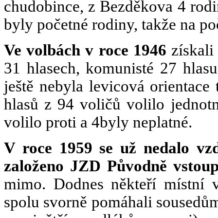
chudobince, z Bezděkova 4 rodin
byly početné rodiny, takže na po
Ve volbách v roce 1946
získali
31 hlasech, komunisté 27 hlasu
ještě nebyla levicová orientace
hlasů z 94 voličů volilo jednot
volilo proti a 4byly neplatné.
V roce 1959 se už nedalo vzd
založeno JZD Původně vstoupi
mimo. Dodnes někteří místní v
spolu svorně pomáhali sousedů