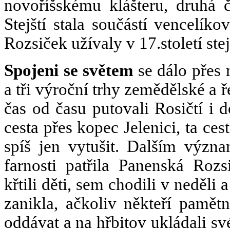
novoříšskému klášteru, druhá
Stejští stala součástí vencelík
Rozsiček užívaly v 17.století st
Spojeni se světem
se dálo přes 
a tři výroční trhy zemědělské a ř
čas od času putovali Rosičtí i 
cesta přes kopec Jelenici, ta cest
spíš jen vytušit. Dalším výz
farnosti patřila Panenská Roz
křtili děti, sem chodili v neděli a
zanikla, ačkoliv někteří pamětn
oddávat a na hřbitov ukládali sv