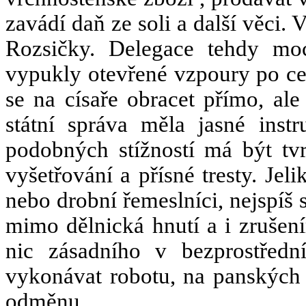
zavádí daň ze soli a další věci. V
Rozsičky. Delegace tehdy moc
vypukly otevřené vzpoury po cel
se na císaře obracet přímo, ale
státní správa měla jasné instr
podobných stížností má být tvr
vyšetřování a přísné tresty. Je
nebo drobní řemeslníci, nejspíš 
mimo dělnická hnutí a i zrušen
nic zásadního v bezprostředn
vykonávat robotu, na panských 
odměnu.