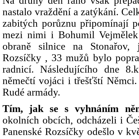
Na druhý den ráno však přepadl
nastalo vraždění a zatýkání. Ce
zabitých porůznu připomínají p
mezi nimi i Bohumil Vejmělek 
obraně silnice na Stonařov,
Rozsíčky , 33 mužů bylo popra
radnicí. Následujícího dne 8.
němečtí vojáci i třešťští Němci.
Rudé armády.
Tím, jak se s vyhnáním ně
okolních obcích, odcházeli i Če
Panenské Rozsíčky odešlo v kvě