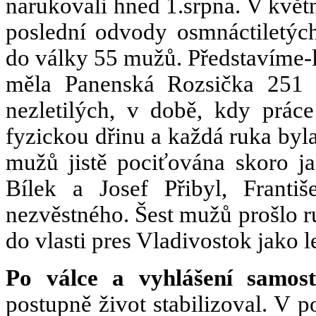
narukovali hned 1.srpna. V květn
poslední odvody osmnáctiletýc
do války 55 mužů. Představíme-li
měla Panenská Rozsička 251 
nezletilých, v době, kdy prác
fyzickou dřinu a každá ruka byla
mužů jistě pociťována skoro ja
Bílek a Josef Přibyl, Frant
nezvěstného. Šest mužů prošlo r
do vlasti pres Vladivostok jako l
Po válce a vyhlášení samost
postupně život stabilizoval. V 