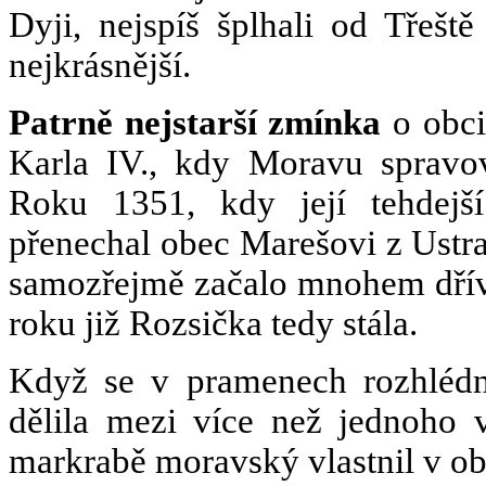
Dyji, nejspíš šplhali od Třešt
nejkrásnější.
Patrně nejstarší zmínka
o obci
Karla IV., kdy Moravu spravov
Roku 1351, kdy její tehdej
přenechal obec Marešovi z Ustr
samozřejmě začalo mnohem dřív
roku již Rozsička tedy stála.
Když se v pramenech rozhlédn
dělila mezi více než jednoho 
markrabě moravský vlastnil v ob