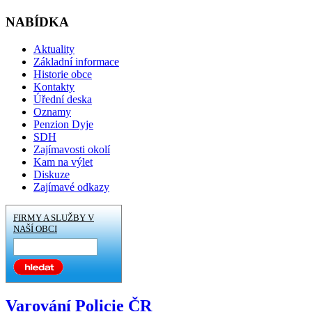
NABÍDKA
Aktuality
Základní informace
Historie obce
Kontakty
Úřední deska
Oznamy
Penzion Dyje
SDH
Zajímavosti okolí
Kam na výlet
Diskuze
Zajímavé odkazy
FIRMY A SLUŽBY V
NAŠÍ OBCI
Varování Policie ČR